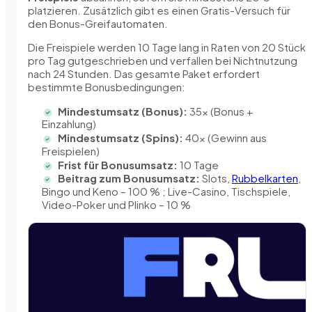
platzieren. Zusätzlich gibt es einen Gratis-Versuch für
den Bonus-Greifautomaten.
Die Freispiele werden 10 Tage lang in Raten von 20 Stück
pro Tag gutgeschrieben und verfallen bei Nichtnutzung
nach 24 Stunden. Das gesamte Paket erfordert
bestimmte Bonusbedingungen:
Mindestumsatz (Bonus):
35x (Bonus +
Einzahlung)
Mindestumsatz (Spins):
40x (Gewinn aus
Freispielen)
Frist für Bonusumsatz:
10 Tage
Beitrag zum Bonusumsatz:
Slots,
Rubbelkarten
,
Bingo und Keno – 100 % ; Live-Casino, Tischspiele,
Video-Poker und Plinko – 10 %