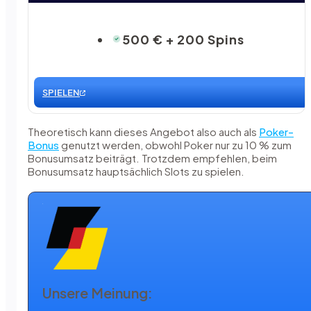
500 € + 200 Spins
SPIELEN
Theoretisch kann dieses Angebot also auch als
Poker-
Bonus
genutzt werden, obwohl Poker nur zu 10 % zum
Bonusumsatz beiträgt. Trotzdem empfehlen, beim
Bonusumsatz hauptsächlich Slots zu spielen.
Unsere Meinung: