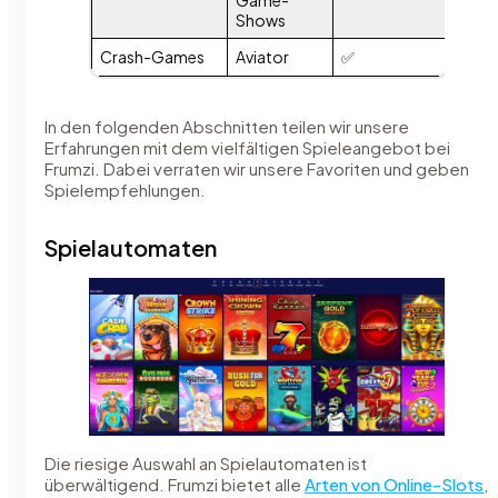
Game-
Shows
Crash-Games
Aviator
✅
In den folgenden Abschnitten teilen wir unsere
Erfahrungen mit dem vielfältigen Spieleangebot bei
Frumzi. Dabei verraten wir unsere Favoriten und geben
Spielempfehlungen.
Spielautomaten
Die riesige Auswahl an Spielautomaten ist
überwältigend. Frumzi bietet alle
Arten von Online-Slots
,