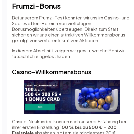
Frumzi-Bonus
Bei unserem Frumzi-Test konnten wir uns im Casino- und
Sportwetten-Bereich von vielfältigen
Bonusmöglichkeiten überzeugen. Direkt zum Start
sicherten wir uns einen attraktiven Willkommensbonus,
gefolgt von weiteren lukrativen Aktionen.
In diesem Abschnitt zeigen wir genau, welche Boni wir
tatsächlich eingelöst haben.
Casino-Willkommensbonus
Casino-Neukunden können nach unserer Erfahrung bei
ihrer ersten Einzahlung
100 % bis zu 500 € + 200
Freispiele
absahnen, sofern sie mindestens 20 €