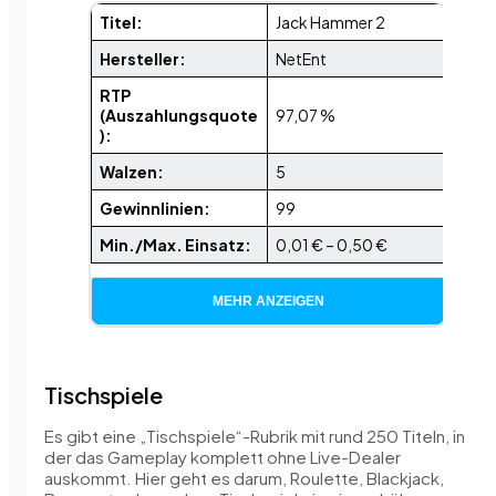
Titel:
Jack Hammer 2
Hersteller:
NetEnt
RTP
(Auszahlungsquote
97,07 %
):
Walzen:
5
Gewinnlinien:
99
Min./Max. Einsatz:
0,01 € – 0,50 €
MEHR ANZEIGEN
Tischspiele
Es gibt eine „Tischspiele“-Rubrik mit rund 250 Titeln, in
der das Gameplay komplett ohne Live-Dealer
auskommt. Hier geht es darum, Roulette, Blackjack,