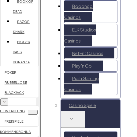
BOOK OF
Booongo
DEAD
Casinos
RAZOR
ELK Studios
SHARK
Casinos
BIGGER
BASS
NetEnt Casinos
BONANZA
Play’n Go
POKER
Push Gaming
RUBBELLOSE
Casinos
BLACKJACK
Casino Spiele
E EINZAHLUNG
FREISPIELE
LKOMMENSBONUS