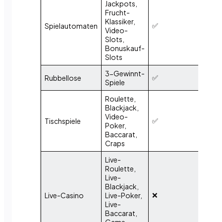
Jackpots,
Frucht-
Klassiker,
✅
Spielautomaten
Video-
Slots,
Bonuskauf-
Slots
3-Gewinnt-
✅
Rubbellose
Spiele
Roulette,
Blackjack,
Video-
✅
Tischspiele
Poker,
Baccarat,
Craps
Live-
Roulette,
Live-
Blackjack,
❌
Live-Casino
Live-Poker,
Live-
Baccarat,