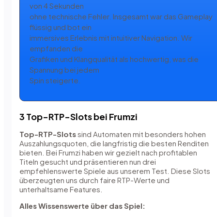
von 4 Sekunden
ohne technische Fehler. Insgesamt war das Gameplay
flüssig und bot ein
immersives Erlebnis mit intuitiver Navigation. Wir
empfanden die
Grafiken und Klangqualität als hochwertig, was die
Spannung bei jedem
Spin steigerte.
3 Top-RTP-Slots bei Frumzi
Top-RTP-Slots
sind Automaten mit besonders hohen
Auszahlungsquoten, die langfristig die besten Renditen
bieten. Bei Frumzi haben wir gezielt nach profitablen
Titeln gesucht und präsentieren nun drei
empfehlenswerte Spiele aus unserem Test. Diese Slots
überzeugten uns durch faire RTP-Werte und
unterhaltsame Features.
Alles Wissenswerte über das Spiel: