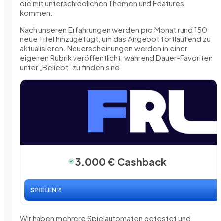
die mit unterschiedlichen Themen und Features
kommen.
Nach unseren Erfahrungen werden pro Monat rund 150
neue Titel hinzugefügt, um das Angebot fortlaufend zu
aktualisieren. Neuerscheinungen werden in einer
eigenen Rubrik veröffentlicht, während Dauer-Favoriten
unter „Beliebt“ zu finden sind.
3.000 € Cashback
SPIELEN
Wir haben mehrere Spielautomaten getestet und