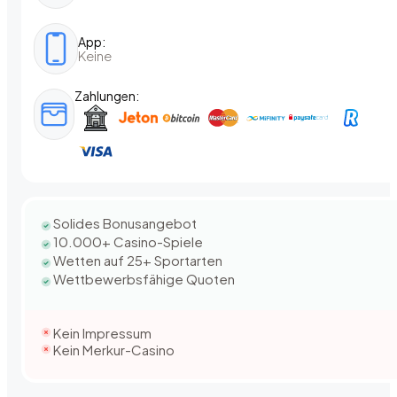
App:
Keine
Zahlungen:
Solides Bonusangebot
10.000+ Casino-Spiele
Wetten auf 25+ Sportarten
Wettbewerbsfähige Quoten
Kein Impressum
Kein Merkur-Casino