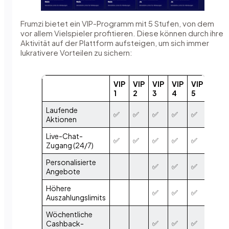
Frumzi bietet ein VIP-Programm mit 5 Stufen, von dem
vor allem Vielspieler profitieren. Diese können durch ihre
Aktivität auf der Plattform aufsteigen, um sich immer
lukrativere Vorteilen zu sichern:
VIP
VIP
VIP
VIP
VIP
1
2
3
4
5
Laufende
✅
✅
✅
✅
✅
Aktionen
Live-Chat-
✅
✅
✅
✅
✅
Zugang (24/7)
Personalisierte
✅
✅
✅
Angebote
Höhere
✅
✅
✅
Auszahlungslimits
Wöchentliche
✅
✅
✅
Cashback-