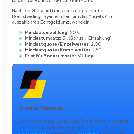
landet der Bonus direkt auf dem Konto.
Nach der Gutschrift müssen sie bestimmte
Bonusbedingungen erfüllen, um das Angebot in
auszahlbares Echtgeld umzuwandeln:
Mindesteinzahlung:
20 €
Mindestumsatz:
5x (Bonus + Einzahlung)
Mindestquote (Einzelwette):
2,00
Mindestquote (Kombiwette):
1,50
Frist für Bonusumsatz:
30 Tage
Unsere Meinung:
Der Sportwetten-Bonus von Frumzi steht im direkten
Vergleich mit vielen Konkurrenten. So bietet er bei
NovaJackpot
, Legiano oder
Wazamba
eine ähnliche