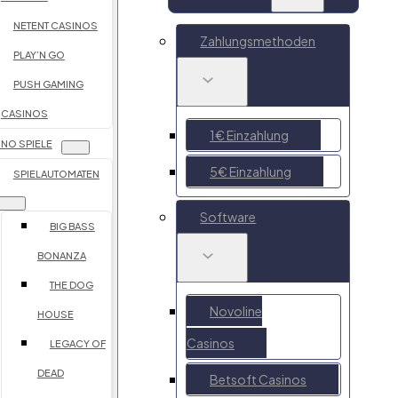
NETENT CASINOS
Zahlungsmethoden
PLAY’N GO
PUSH GAMING
CASINOS
1€ Einzahlung
NO SPIELE
5€ Einzahlung
SPIELAUTOMATEN
Software
BIG BASS
BONANZA
THE DOG
Novoline
HOUSE
Casinos
LEGACY OF
DEAD
Betsoft Casinos