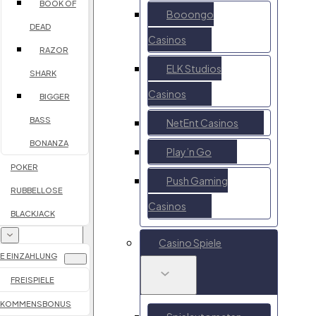
BOOK OF
Booongo
DEAD
Casinos
RAZOR
ELK Studios
SHARK
Casinos
BIGGER
BASS
NetEnt Casinos
BONANZA
Play’n Go
POKER
Push Gaming
RUBBELLOSE
Casinos
BLACKJACK
Casino Spiele
E EINZAHLUNG
FREISPIELE
LKOMMENSBONUS