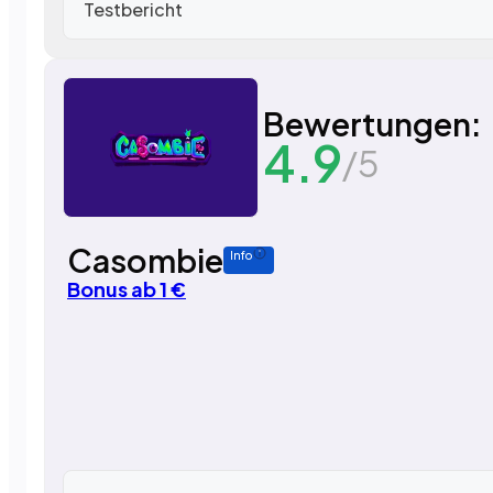
Testbericht
Bewertungen:
4.9
/5
Casombie
Info
Bonus ab 1 €