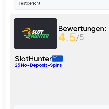
Testbericht
Bewertungen:
4.5
/5
SlotHunter
Info
25 No-Deposit-Spins