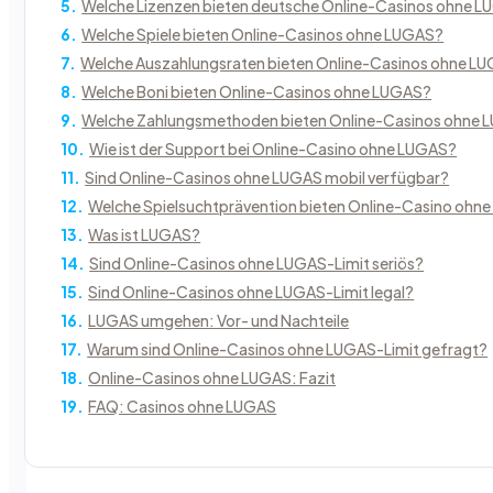
Welche Lizenzen bieten deutsche Online-Casinos ohne 
Welche Spiele bieten Online-Casinos ohne LUGAS?
Welche Auszahlungsraten bieten Online-Casinos ohne L
Welche Boni bieten Online-Casinos ohne LUGAS?
Welche Zahlungsmethoden bieten Online-Casinos ohne
Wie ist der Support bei Online-Casino ohne LUGAS?
Sind Online-Casinos ohne LUGAS mobil verfügbar?
Welche Spielsuchtprävention bieten Online-Casino ohn
Was ist LUGAS?
Sind Online-Casinos ohne LUGAS-Limit seriös?
Sind Online-Casinos ohne LUGAS-Limit legal?
LUGAS umgehen: Vor- und Nachteile
Warum sind Online-Casinos ohne LUGAS-Limit gefragt?
Online-Casinos ohne LUGAS: Fazit
FAQ: Casinos ohne LUGAS