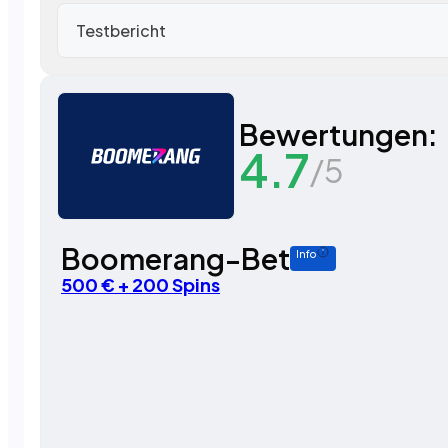
Testbericht
Bewertungen:
4.7
/5
Boomerang-Bet
Info
500 € + 200 Spins