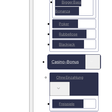
Bigger Bass
Bonanza
Poker
Rubbellose
Blackjack
Casino-Bonus
Ohne Einzahlung
Freispiele