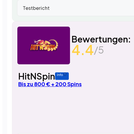
Testbericht
Bewertungen:
4.4
/5
HitNSpin
Info
Bis zu 800 € + 200 Spins