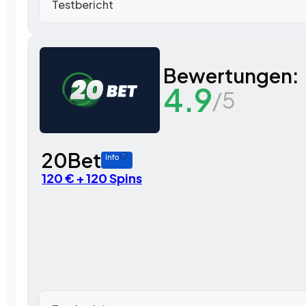
Testbericht
Bewertungen:
4.9
/5
20Bet
Info
120 € + 120 Spins