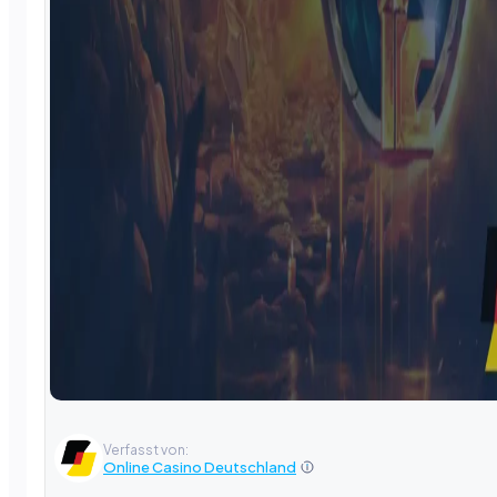
Verfasst von:
Online Casino Deutschland