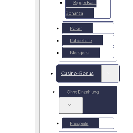
Bigger Bass
Bonanza
Poker
Rubbellose
Blackjack
Casino-Bonus
Ohne Einzahlung
Freispiele