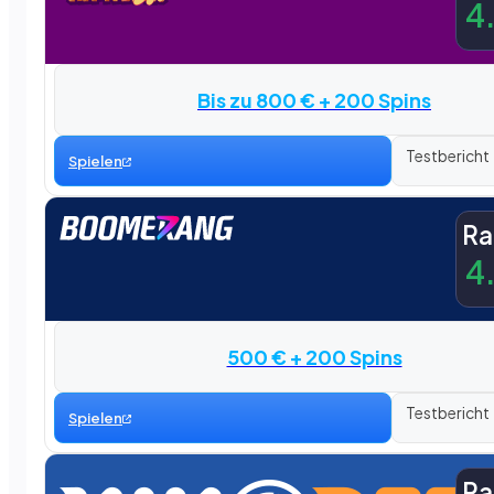
4
Bis zu 800 € + 200 Spins
Testbericht
Spielen
Ra
4
500 € + 200 Spins
Testbericht
Spielen
Ra