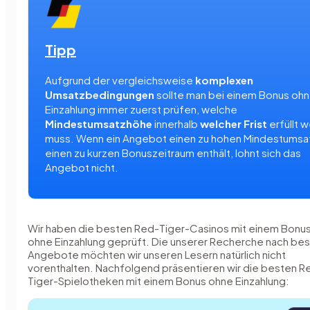
Tipp
Aufgrund der vergleichsweise
komplexen
Umsatzbedingungen
sollte man bei einem Bonus oh
Einzahlung immer zuerst prüfen, welche
Mindestumsatzhöhe
innerhalb
welcher Frist
erfüllt 
muss. Wenn ein Angebot einen zu hohen Mindestumsa
einen zu kurzen Bonuszeitraum enthält, lohnt sich das
Angebot nicht.
Wir haben die besten Red-Tiger-Casinos mit einem Bonu
ohne Einzahlung geprüft. Die unserer Recherche nach be
Angebote möchten wir unseren Lesern natürlich nicht
vorenthalten. Nachfolgend präsentieren wir die besten R
Tiger-Spielotheken mit einem Bonus ohne Einzahlung: