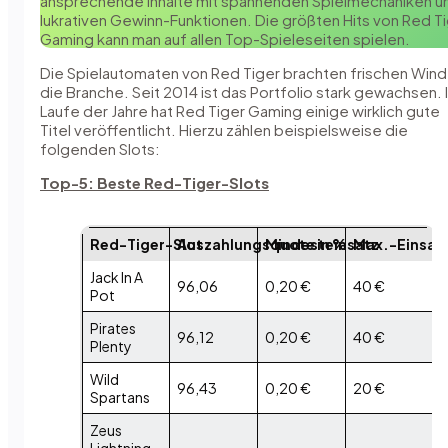
ansprechende Inhalte mit spannenden Spielmechaniken u
lukrativen Gewinn-Funktionen. Die größten Hits von Red T
Gaming kann man auf allen Top-Spieleseiten spielen.
Die Spielautomaten von Red Tiger brachten frischen Wind 
die Branche. Seit 2014 ist das Portfolio stark gewachsen. 
Laufe der Jahre hat Red Tiger Gaming einige wirklich gute
Titel veröffentlicht. Hierzu zählen beispielsweise die
folgenden Slots:
Top-5: Beste Red-Tiger-Slots
Red-Tiger-Slot
Auszahlungsquote in %
Mindesteinsatz
Max.-Einsat
Jack In A
96,06
0,20 €
40 €
Pot
Pirates
96,12
0,20 €
40 €
Plenty
Wild
96,43
0,20 €
20 €
Spartans
Zeus
Lightning