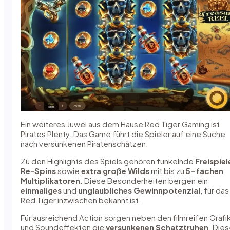
Ein weiteres Juwel aus dem Hause Red Tiger Gaming ist
Pirates Plenty. Das Game führt die Spieler auf eine Suche
nach versunkenen Piratenschätzen.
Zu den Highlights des Spiels gehören funkelnde
Freispiel
Re-Spins
sowie
extra große Wilds
mit bis zu
5-fachen
Multiplikatoren
. Diese Besonderheiten bergen ein
einmaliges
und
unglaubliches Gewinnpotenzial
, für das
Red Tiger inzwischen bekannt ist.
Für ausreichend Action sorgen neben den filmreifen Grafi
und Soundeffekten die
versunkenen Schatztruhen
. Die