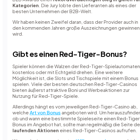
Kategorien
. Die Jury lobte den Lieferanten als eines der
besten Unternehmen der B2B-Welt.
Wir haben keinen Zweifel daran, dass der Provider auch in
den kommenden Jahren große Auszeichnungen gewinnen
wird.
Gibt es einen Red-Tiger-Bonus?
Spieler können die Walzen der Red-Tiger-Spielautomaten
kostenlos oder mit Echtgeld drehen. Eine weitere
Möglichkeit ist, die Slots und Tischspiele mit einem Bonus
spielen. Viele der besten deutschen Red-Tiger-Casinos
bieten äußerst attraktive Boni und Werbeaktionen zur
Nutzung für Red-Tiger-Spiele.
Allerdings hängt es vom jeweiligen Red-Tiger-Casino ab,
welche
Art von Bonus
angeboten wird. Um herauszufinde
ob und wann eine bestimmte Spieleseite einen Red-Tiger
Bonus im Angebot hat, sollte man regelmäßig die Seite de
laufenden Aktionen
eines Red-Tiger-Casinos aufrufen.