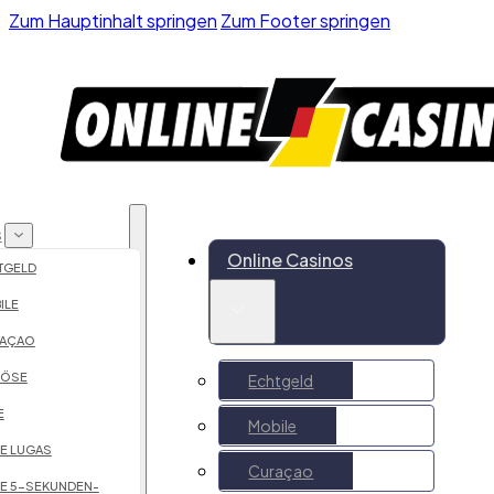
Zum Hauptinhalt springen
Zum Footer springen
S
Online Casinos
TGELD
ILE
AÇAO
IÖSE
Echtgeld
E
Mobile
E LUGAS
Curaçao
E 5-SEKUNDEN-