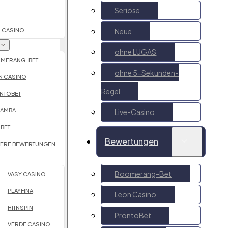
Seriöse
Neue
E-CASINO
ohne LUGAS
MERANG-BET
ohne 5-Sekunden-
N CASINO
Regel
NTOBET
AMBA
Live-Casino
OBET
Bewertungen
TERE BEWERTUNGEN
Boomerang-Bet
VASY CASINO
PLAYFINA
Leon Casino
HITNSPIN
ProntoBet
VERDE CASINO