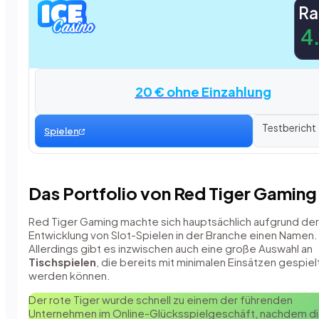
Ra
4
20 € ohne Einzahlung
Testbericht
Spielen
Das Portfolio von Red Tiger Gaming
Red Tiger Gaming machte sich hauptsächlich aufgrund der
Entwicklung von Slot-Spielen in der Branche einen Namen.
Allerdings gibt es inzwischen auch eine große Auswahl an
Tischspielen
, die bereits mit minimalen Einsätzen gespiel
werden können.
Der rote Tiger wurde schnell zu einem der führenden
Unternehmen im Online-Glücksspielgeschäft, nachdem d