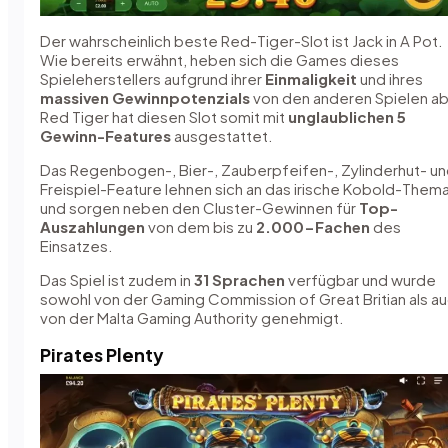
Der wahrscheinlich beste Red-Tiger-Slot ist Jack in A Pot.
Wie bereits erwähnt, heben sich die Games dieses
Spieleherstellers aufgrund ihrer
Einmaligkeit
und ihres
massiven Gewinnpotenzials
von den anderen Spielen ab
Red Tiger hat diesen Slot somit mit
unglaublichen 5
Gewinn-Features
ausgestattet.
Das Regenbogen-, Bier-, Zauberpfeifen-, Zylinderhut- u
Freispiel-Feature lehnen sich an das irische Kobold-Thema
und sorgen neben den Cluster-Gewinnen für
Top-
Auszahlungen
von dem bis zu
2.000-Fachen
des
Einsatzes.
Das Spiel ist zudem in
31 Sprachen
verfügbar und wurde
sowohl von der Gaming Commission of Great Britian als a
von der Malta Gaming Authority genehmigt.
Pirates Plenty