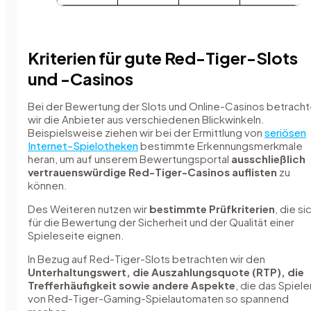
Kriterien für gute Red-Tiger-Slots
und -Casinos
Bei der Bewertung der Slots und Online-Casinos betrach
wir die Anbieter aus verschiedenen Blickwinkeln.
Beispielsweise ziehen wir bei der Ermittlung von
seriösen
Internet-Spielotheken
bestimmte Erkennungsmerkmale
heran, um auf unserem Bewertungsportal
ausschließlich
vertrauenswürdige Red-Tiger-Casinos auflisten
zu
können.
Des Weiteren nutzen wir
bestimmte Prüfkriterien
, die si
für die Bewertung der Sicherheit und der Qualität einer
Spieleseite eignen.
In Bezug auf Red-Tiger-Slots betrachten wir den
Unterhaltungswert, die Auszahlungsquote (RTP), die
Trefferhäufigkeit sowie andere Aspekte
, die das Spiele
von Red-Tiger-Gaming-Spielautomaten so spannend